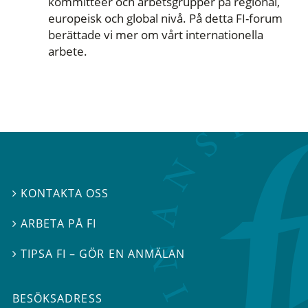
kommittéer och arbetsgrupper på regional,
europeisk och global nivå. På detta FI-forum
berättade vi mer om vårt internationella
arbete.
KONTAKTA OSS

ARBETA PÅ FI

TIPSA FI – GÖR EN ANMÄLAN

BESÖKSADRESS