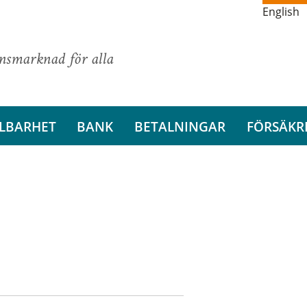
English
ansmarknad för alla
LBARHET
BANK
BETALNINGAR
FÖRSÄKR