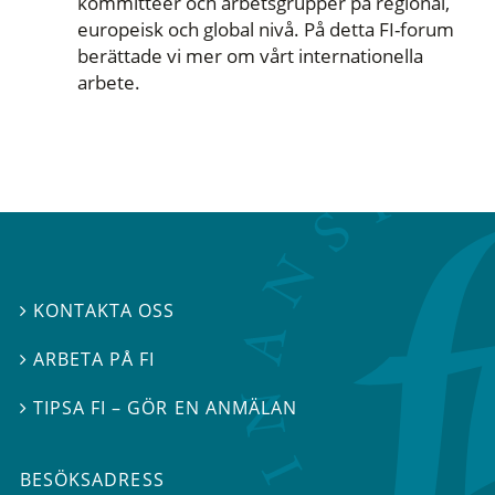
kommittéer och arbetsgrupper på regional,
europeisk och global nivå. På detta FI-forum
berättade vi mer om vårt internationella
arbete.
KONTAKTA OSS

ARBETA PÅ FI

TIPSA FI – GÖR EN ANMÄLAN

BESÖKSADRESS