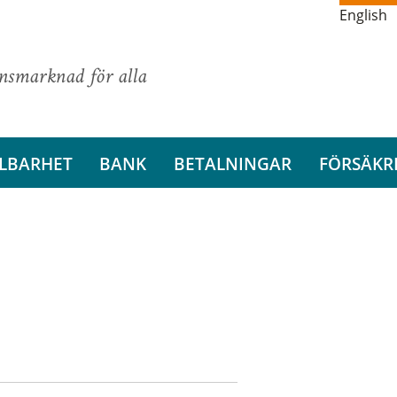
English
ansmarknad för alla
LBARHET
BANK
BETALNINGAR
FÖRSÄKR