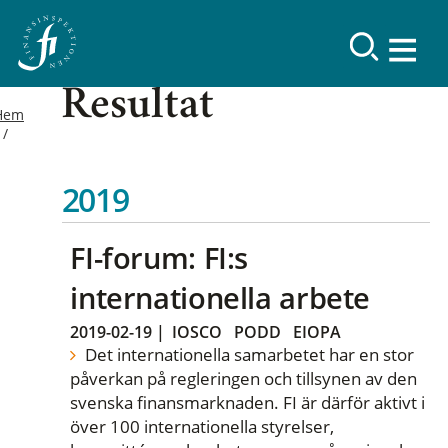
Resultat
Hem
2019
FI-forum: FI:s
internationella arbete
2019-02-19
|
IOSCO
PODD
EIOPA
Det internationella samarbetet har en stor
påverkan på regleringen och tillsynen av den
svenska finansmarknaden. FI är därför aktivt i
över 100 internationella styrelser,