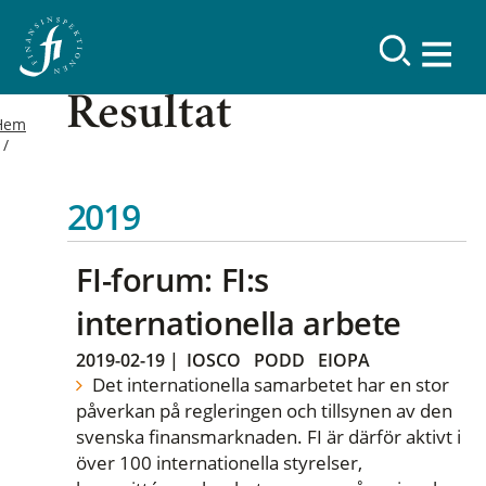
Resultat
Hem
2019
FI-forum: FI:s
internationella arbete
2019-02-19
|
IOSCO
PODD
EIOPA
Det internationella samarbetet har en stor
påverkan på regleringen och tillsynen av den
svenska finansmarknaden. FI är därför aktivt i
över 100 internationella styrelser,