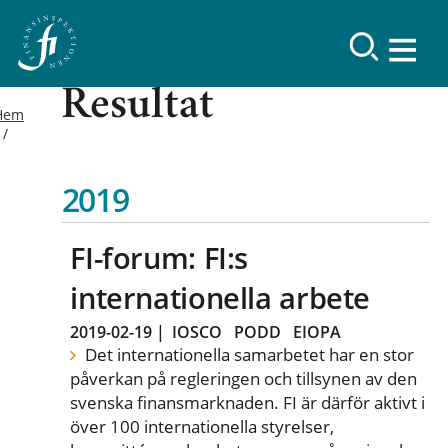
Resultat
Hem
2019
FI-forum: FI:s
internationella arbete
2019-02-19
|
IOSCO
PODD
EIOPA
Det internationella samarbetet har en stor
påverkan på regleringen och tillsynen av den
svenska finansmarknaden. FI är därför aktivt i
över 100 internationella styrelser,