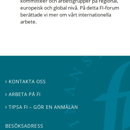
kommittéer och arbetsgrupper på regional,
europeisk och global nivå. På detta FI-forum
berättade vi mer om vårt internationella
arbete.
KONTAKTA OSS

ARBETA PÅ FI

TIPSA FI – GÖR EN ANMÄLAN

BESÖKSADRESS