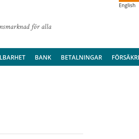
English
ansmarknad för alla
LBARHET
BANK
BETALNINGAR
FÖRSÄKR