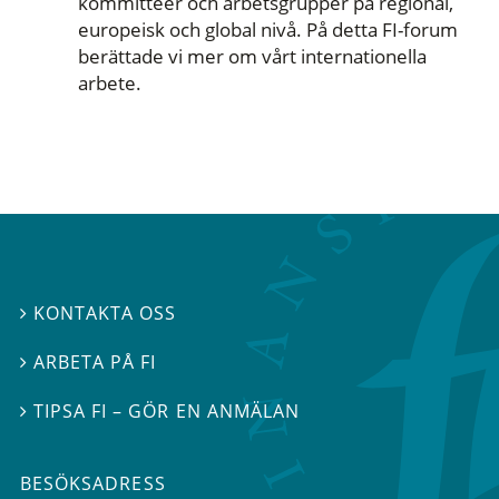
kommittéer och arbetsgrupper på regional,
europeisk och global nivå. På detta FI-forum
berättade vi mer om vårt internationella
arbete.
KONTAKTA OSS

ARBETA PÅ FI

TIPSA FI – GÖR EN ANMÄLAN

BESÖKSADRESS