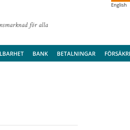
English
ansmarknad för alla
LBARHET
BANK
BETALNINGAR
FÖRSÄKR