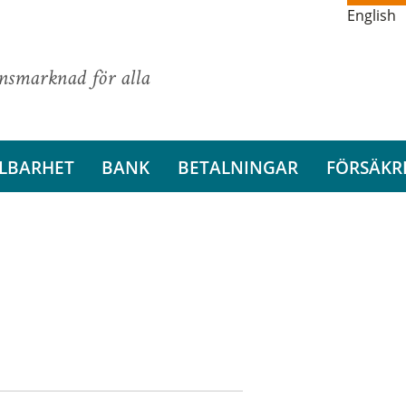
English
ansmarknad för alla
LBARHET
BANK
BETALNINGAR
FÖRSÄKR