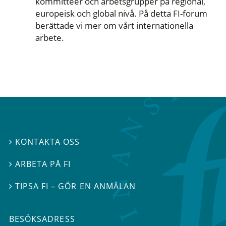
kommittéer och arbetsgrupper på regional,
europeisk och global nivå. På detta FI-forum
berättade vi mer om vårt internationella
arbete.
KONTAKTA OSS

ARBETA PÅ FI

TIPSA FI – GÖR EN ANMÄLAN

BESÖKSADRESS