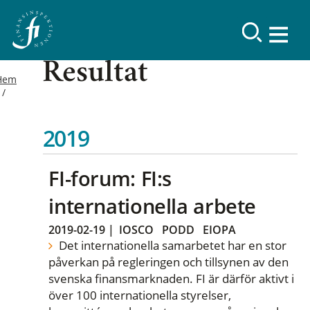
Resultat
Hem
2019
FI-forum: FI:s
internationella arbete
2019-02-19
|
IOSCO
PODD
EIOPA
Det internationella samarbetet har en stor
påverkan på regleringen och tillsynen av den
svenska finansmarknaden. FI är därför aktivt i
över 100 internationella styrelser,