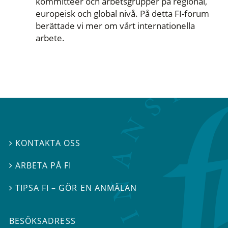
kommittéer och arbetsgrupper på regional,
europeisk och global nivå. På detta FI-forum
berättade vi mer om vårt internationella
arbete.
KONTAKTA OSS

ARBETA PÅ FI

TIPSA FI – GÖR EN ANMÄLAN

BESÖKSADRESS