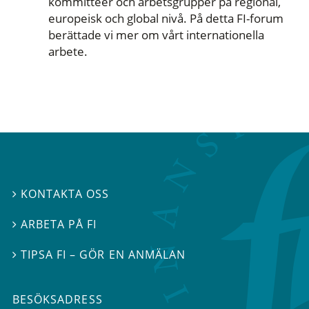
kommittéer och arbetsgrupper på regional,
europeisk och global nivå. På detta FI-forum
berättade vi mer om vårt internationella
arbete.
KONTAKTA OSS

ARBETA PÅ FI

TIPSA FI – GÖR EN ANMÄLAN

BESÖKSADRESS