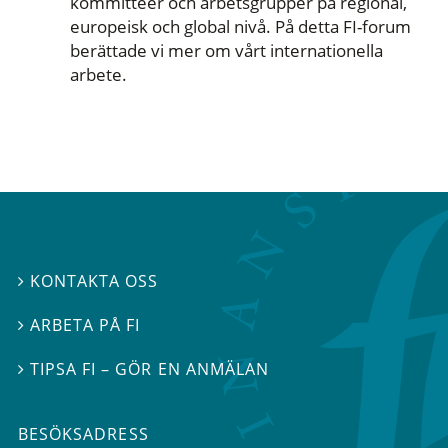
kommittéer och arbetsgrupper på regional,
europeisk och global nivå. På detta FI-forum
berättade vi mer om vårt internationella
arbete.
KONTAKTA OSS

ARBETA PÅ FI

TIPSA FI – GÖR EN ANMÄLAN

BESÖKSADRESS