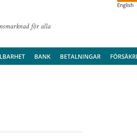
English
ansmarknad för alla
LBARHET
BANK
BETALNINGAR
FÖRSÄKR