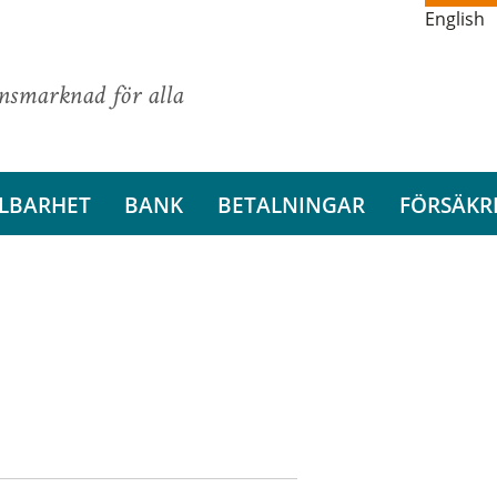
English
ansmarknad för alla
LBARHET
BANK
BETALNINGAR
FÖRSÄKR