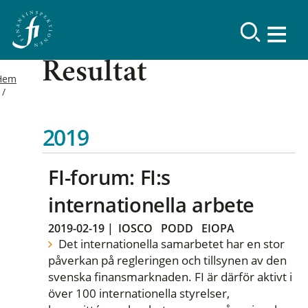
Resultat
Hem
2019
FI-forum: FI:s
internationella arbete
2019-02-19
|
IOSCO
PODD
EIOPA
Det internationella samarbetet har en stor
påverkan på regleringen och tillsynen av den
svenska finansmarknaden. FI är därför aktivt i
över 100 internationella styrelser,