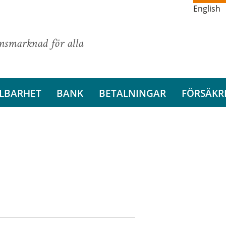
English
ansmarknad för alla
LBARHET
BANK
BETALNINGAR
FÖRSÄKR