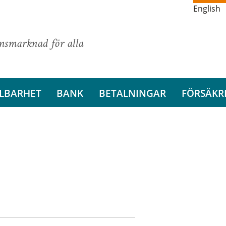
English
ansmarknad för alla
LBARHET
BANK
BETALNINGAR
FÖRSÄKR