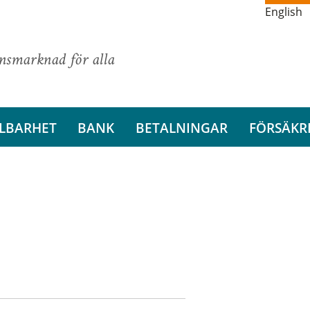
English
ansmarknad för alla
LBARHET
BANK
BETALNINGAR
FÖRSÄKR