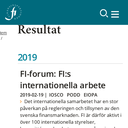
Resultat
Hem
2019
FI-forum: FI:s
internationella arbete
2019-02-19
|
IOSCO
PODD
EIOPA
Det internationella samarbetet har en stor
påverkan på regleringen och tillsynen av den
svenska finansmarknaden. FI är därför aktivt i
över 100 internationella styrelser,