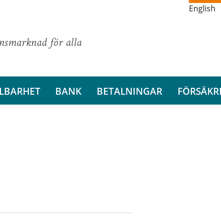
English
ansmarknad för alla
LBARHET
BANK
BETALNINGAR
FÖRSÄKR