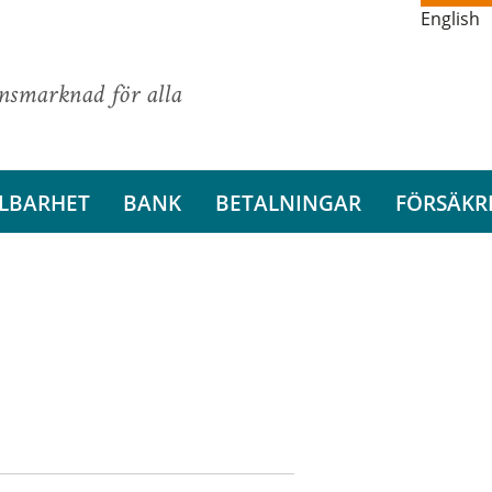
English
ansmarknad för alla
LBARHET
BANK
BETALNINGAR
FÖRSÄKR