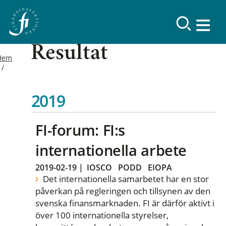
Resultat
Hem
2019
FI-forum: FI:s
internationella arbete
2019-02-19
|
IOSCO
PODD
EIOPA
Det internationella samarbetet har en stor
påverkan på regleringen och tillsynen av den
svenska finansmarknaden. FI är därför aktivt i
över 100 internationella styrelser,