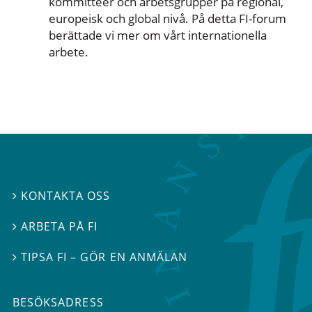
kommittéer och arbetsgrupper på regional,
europeisk och global nivå. På detta FI-forum
berättade vi mer om vårt internationella
arbete.
KONTAKTA OSS

ARBETA PÅ FI

TIPSA FI – GÖR EN ANMÄLAN

BESÖKSADRESS