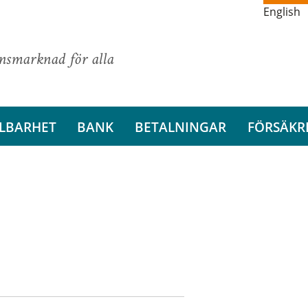
English
ansmarknad för alla
LBARHET
BANK
BETALNINGAR
FÖRSÄKR