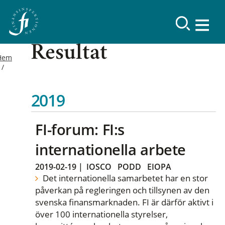
Resultat
Hem
2019
FI-forum: FI:s
internationella arbete
2019-02-19
|
IOSCO
PODD
EIOPA
Det internationella samarbetet har en stor
påverkan på regleringen och tillsynen av den
svenska finansmarknaden. FI är därför aktivt i
över 100 internationella styrelser,