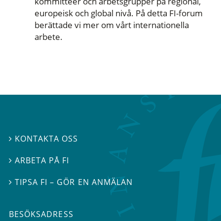
kommittéer och arbetsgrupper på regional,
europeisk och global nivå. På detta FI-forum
berättade vi mer om vårt internationella
arbete.
KONTAKTA OSS

ARBETA PÅ FI

TIPSA FI – GÖR EN ANMÄLAN

BESÖKSADRESS