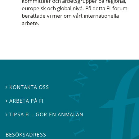
kommittéer och arbetsgrupper på regional,
europeisk och global nivå. På detta FI-forum
berättade vi mer om vårt internationella
arbete.
KONTAKTA OSS

ARBETA PÅ FI

TIPSA FI – GÖR EN ANMÄLAN

BESÖKSADRESS