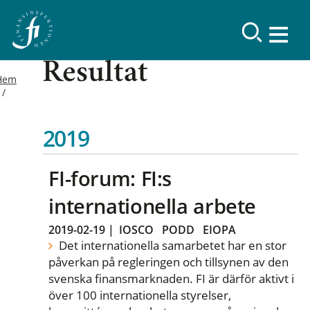
Resultat
Hem
2019
FI-forum: FI:s
internationella arbete
2019-02-19
|
IOSCO
PODD
EIOPA
Det internationella samarbetet har en stor
påverkan på regleringen och tillsynen av den
svenska finansmarknaden. FI är därför aktivt i
över 100 internationella styrelser,