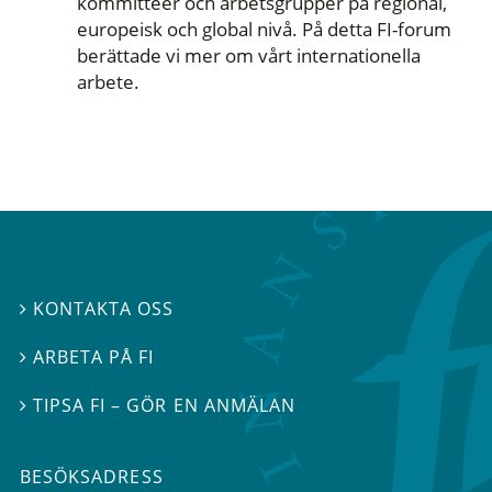
kommittéer och arbetsgrupper på regional,
europeisk och global nivå. På detta FI-forum
berättade vi mer om vårt internationella
arbete.
KONTAKTA OSS

ARBETA PÅ FI

TIPSA FI – GÖR EN ANMÄLAN

BESÖKSADRESS