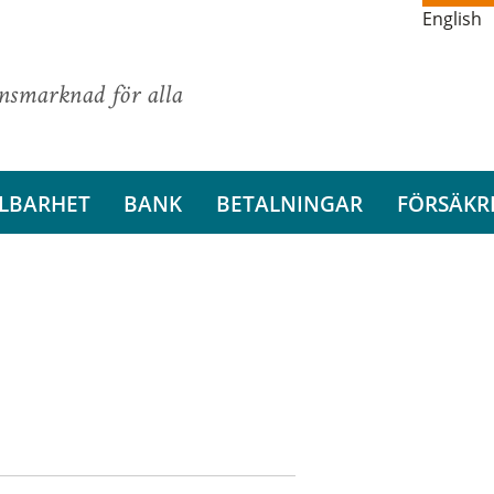
English
ansmarknad för alla
LBARHET
BANK
BETALNINGAR
FÖRSÄKR