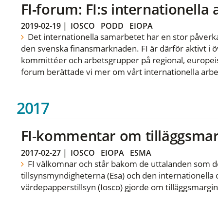
FI-forum: FI:s internationella
2019-02-19
|
IOSCO
PODD
EIOPA
Det internationella samarbetet har en stor påverka
den svenska finansmarknaden. FI är därför aktivt i öv
kommittéer och arbetsgrupper på regional, europeisk
forum berättade vi mer om vårt internationella arbe
2017
FI-kommentar om tilläggsmar
2017-02-27
|
IOSCO
EIOPA
ESMA
FI välkomnar och står bakom de uttalanden som d
tillsynsmyndigheterna (Esa) och den internationella 
värdepapperstillsyn (Iosco) gjorde om tilläggsmargi