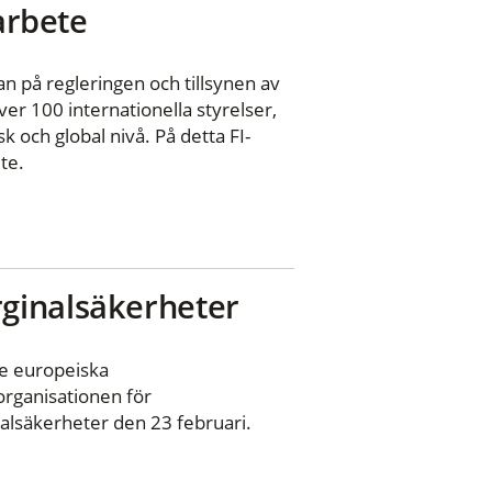
 arbete
n på regleringen och tillsynen av
er 100 internationella styrelser,
 och global nivå. På detta FI-
te.
ginalsäkerheter
e europeiska
organisationen för
nalsäkerheter den 23 februari.