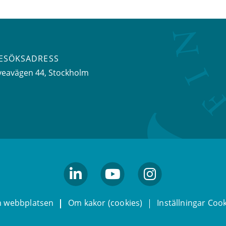
ESÖKSADRESS
veavägen 44
, Stockholm
linkedin
youtube
Instagram
 webbplatsen
Om kakor (cookies)
Inställningar Coo