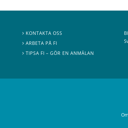
B
KONTAKTA OSS

S
ARBETA PÅ FI

TIPSA FI – GÖR EN ANMÄLAN

Om