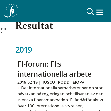
Resultat
Hem
2019
FI-forum: FI:s
internationella arbete
2019-02-19
|
IOSCO
PODD
EIOPA
Det internationella samarbetet har en stor
påverkan på regleringen och tillsynen av den
svenska finansmarknaden. FI är därför aktivt i
över 100 internationella styrelser,