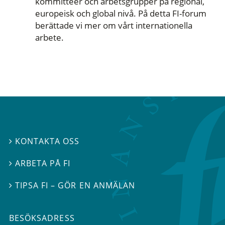
kommittéer och arbetsgrupper på regional,
europeisk och global nivå. På detta FI-forum
berättade vi mer om vårt internationella
arbete.
KONTAKTA OSS

ARBETA PÅ FI

TIPSA FI – GÖR EN ANMÄLAN

BESÖKSADRESS