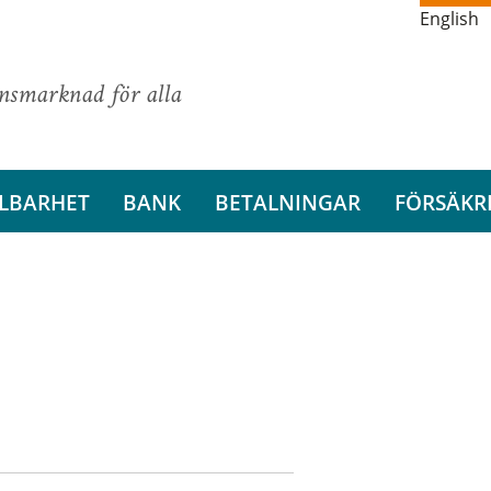
English
ansmarknad för alla
LBARHET
BANK
BETALNINGAR
FÖRSÄKR