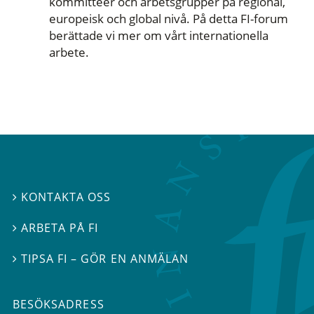
kommittéer och arbetsgrupper på regional,
europeisk och global nivå. På detta FI-forum
berättade vi mer om vårt internationella
arbete.
KONTAKTA OSS

ARBETA PÅ FI

TIPSA FI – GÖR EN ANMÄLAN

BESÖKSADRESS