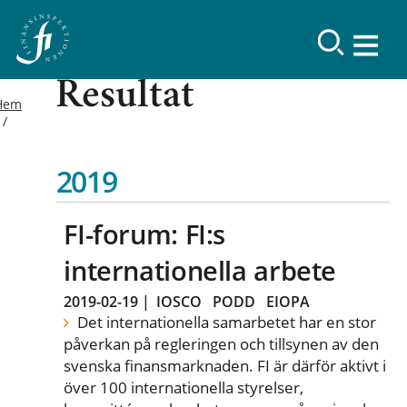
Resultat
Hem
2019
FI-forum: FI:s
internationella arbete
2019-02-19
|
IOSCO
PODD
EIOPA
Det internationella samarbetet har en stor
påverkan på regleringen och tillsynen av den
svenska finansmarknaden. FI är därför aktivt i
över 100 internationella styrelser,