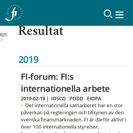
Resultat
Hem
2019
FI-forum: FI:s
internationella arbete
2019-02-19
|
IOSCO
PODD
EIOPA
Det internationella samarbetet har en stor
påverkan på regleringen och tillsynen av den
svenska finansmarknaden. FI är därför aktivt i
över 100 internationella styrelser,