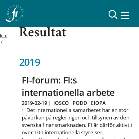
Resultat
Hem
2019
FI-forum: FI:s
internationella arbete
2019-02-19
|
IOSCO
PODD
EIOPA
Det internationella samarbetet har en stor
påverkan på regleringen och tillsynen av den
svenska finansmarknaden. FI är därför aktivt i
över 100 internationella styrelser,