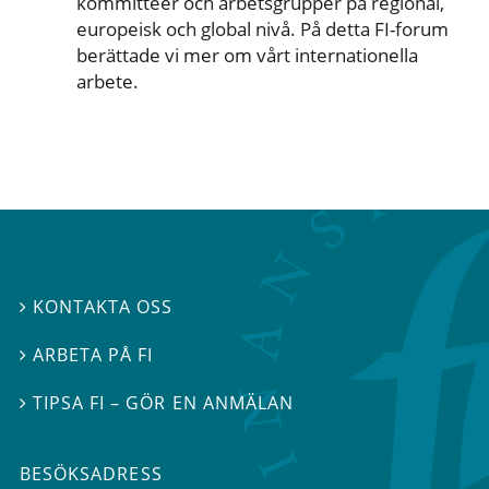
kommittéer och arbetsgrupper på regional,
europeisk och global nivå. På detta FI-forum
berättade vi mer om vårt internationella
arbete.
KONTAKTA OSS

ARBETA PÅ FI

TIPSA FI – GÖR EN ANMÄLAN

BESÖKSADRESS