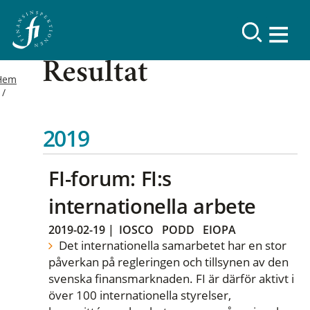
Resultat
Hem
2019
FI-forum: FI:s
internationella arbete
2019-02-19
|
IOSCO
PODD
EIOPA
Det internationella samarbetet har en stor
påverkan på regleringen och tillsynen av den
svenska finansmarknaden. FI är därför aktivt i
över 100 internationella styrelser,