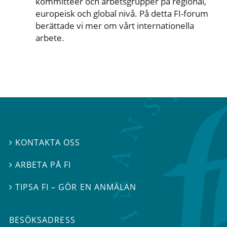
kommittéer och arbetsgrupper på regional,
europeisk och global nivå. På detta FI-forum
berättade vi mer om vårt internationella
arbete.
KONTAKTA OSS

ARBETA PÅ FI

TIPSA FI – GÖR EN ANMÄLAN

BESÖKSADRESS