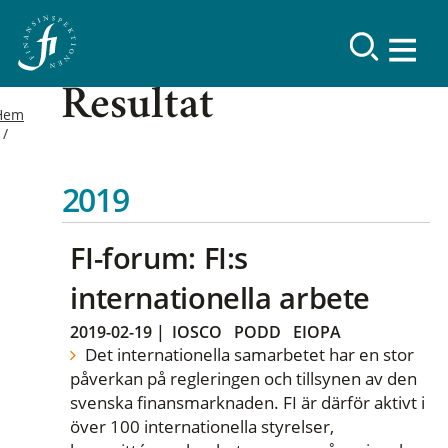
Resultat
Hem
2019
FI-forum: FI:s
internationella arbete
2019-02-19
|
IOSCO
PODD
EIOPA
Det internationella samarbetet har en stor
påverkan på regleringen och tillsynen av den
svenska finansmarknaden. FI är därför aktivt i
över 100 internationella styrelser,