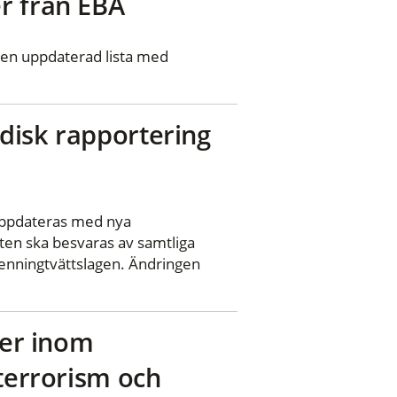
r från EBA
 en uppdaterad lista med
disk rapportering
 uppdateras med nya
ten ska besvaras av samtliga
penningtvättslagen. Ändringen
ker inom
 terrorism och