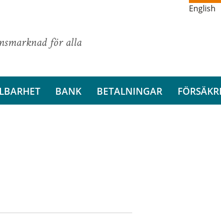
English
ansmarknad för alla
LBARHET
BANK
BETALNINGAR
FÖRSÄKR