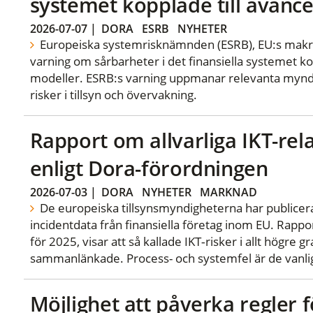
systemet kopplade till avanc
2026-07-07
|
DORA
ESRB
NYHETER
Europeiska systemrisknämnden (ESRB), EU:s makrot
varning om sårbarheter i det finansiella systemet ko
modeller. ESRB:s varning uppmanar relevanta myndig
risker i tillsyn och övervakning.
Rapport om allvarliga IKT-rel
enligt Dora-förordningen
2026-07-03
|
DORA
NYHETER
MARKNAD
De europeiska tillsynsmyndigheterna har public
incidentdata från finansiella företag inom EU. Rappo
för 2025, visar att så kallade IKT‑risker i allt högre
sammanlänkade. Process- och systemfel är de vanliga
Möjlighet att påverka regler f