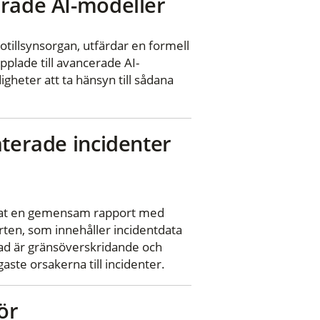
erade AI-modeller
illsynsorgan, utfärdar en formell
pplade till avancerade AI-
heter att ta hänsyn till sådana
aterade incidenter
erat en gemensam rapport med
rten, som innehåller incidentdata
 grad är gränsöverskridande och
ste orsakerna till incidenter.
ör