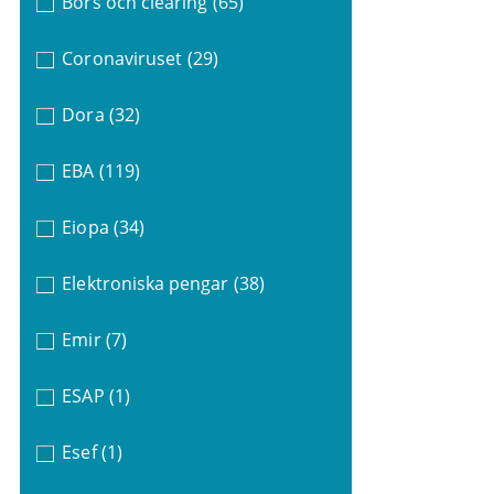
Börs och clearing
(65)
Coronaviruset
(29)
Dora
(32)
EBA
(119)
Eiopa
(34)
Elektroniska pengar
(38)
Emir
(7)
ESAP
(1)
Esef
(1)