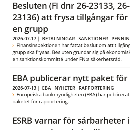
Besluten (FI dnr 26-23133, 26
23136) att frysa tillgångar fö
en grupp
2026-07-17
|
BETALNINGAR
SANKTIONER
PENNIN
Finansinspektionen har fattat beslut om att tillgå
grupp ska frysas. Besluten grundar sig på ekonomis
en sanktionskommitté under FN:s säkerhetsråd.
EBA publicerar nytt paket för
2026-07-13
|
EBA
NYHETER
RAPPORTERING
Europeiska bankmyndigheten (EBA) har publicerat 
paketet för rapportering.
ESRB varnar för sårbarheter i 