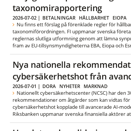
taxonomirapportering
2026-07-02
|
BETALNINGAR
HÅLLBARHET
EIOPA
Nu finns ett förslag på förenklade regler för hållb
taxonomiförordningen. FI uppmanar svenska företa
reglernas slutliga utformning genom att lämna synpu
fram av EU-tillsynsmyndigheterna EBA, Eiopa och E
Nya nationella rekommendat
cybersäkerhetshot från avan
2026-07-01
|
DORA
NYHETER
MARKNAD
Nationellt cybersäkerhetscenter (NCSC) har den 30
rekommendationer om åtgärder som kan vidtas för 
cybersäkerhetshot kopplade till avancerade AI-mode
Riksbanken uppmanar svenska finansiella aktörer att