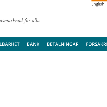
English
ansmarknad för alla
LBARHET
BANK
BETALNINGAR
FÖRSÄKR