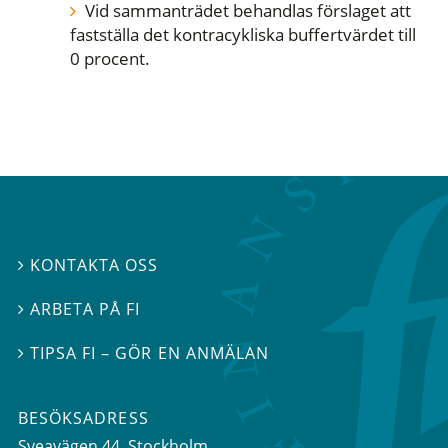
Vid sammanträdet behandlas förslaget att
fastställa det kontracykliska buffertvärdet till
0 procent.
KONTAKTA OSS

ARBETA PÅ FI

TIPSA FI – GÖR EN ANMÄLAN

BESÖKSADRESS
Sveavägen 44
, Stockholm