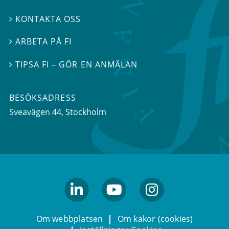
KONTAKTA OSS

ARBETA PÅ FI

TIPSA FI – GÖR EN ANMÄLAN

BESÖKSADRESS
Sveavägen 44
, Stockholm
linkedin
youtube
Instagram
Om webbplatsen
Om kakor (cookies)