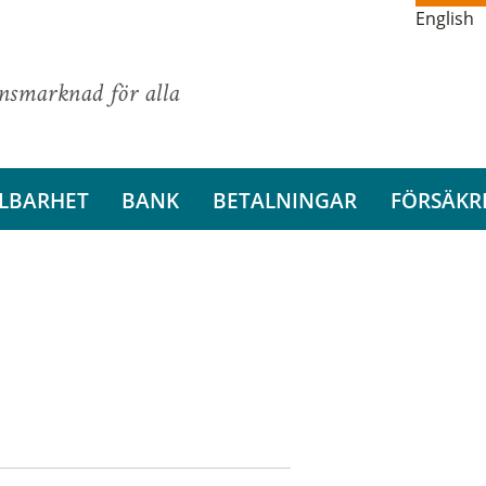
English
ansmarknad för alla
LBARHET
BANK
BETALNINGAR
FÖRSÄKR