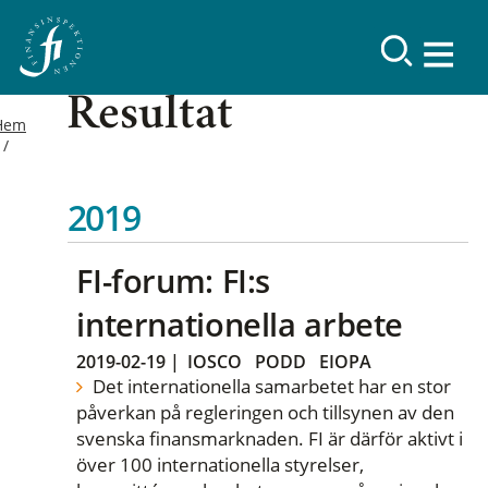
Resultat
Hem
2019
FI-forum: FI:s
internationella arbete
2019-02-19
|
IOSCO
PODD
EIOPA
Det internationella samarbetet har en stor
påverkan på regleringen och tillsynen av den
svenska finansmarknaden. FI är därför aktivt i
över 100 internationella styrelser,