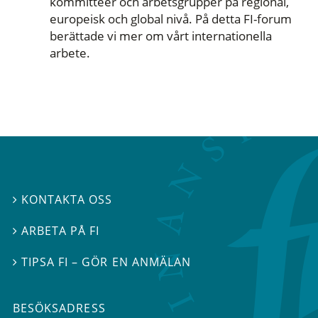
kommittéer och arbetsgrupper på regional,
europeisk och global nivå. På detta FI-forum
berättade vi mer om vårt internationella
arbete.
KONTAKTA OSS

ARBETA PÅ FI

TIPSA FI – GÖR EN ANMÄLAN

BESÖKSADRESS