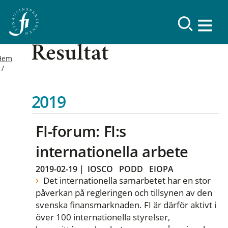
Resultat
Hem
2019
FI-forum: FI:s
internationella arbete
2019-02-19
|
IOSCO
PODD
EIOPA
Det internationella samarbetet har en stor
påverkan på regleringen och tillsynen av den
svenska finansmarknaden. FI är därför aktivt i
över 100 internationella styrelser,