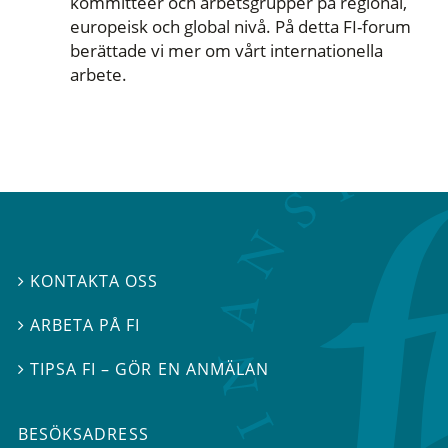
kommittéer och arbetsgrupper på regional,
europeisk och global nivå. På detta FI-forum
berättade vi mer om vårt internationella
arbete.
KONTAKTA OSS

ARBETA PÅ FI

TIPSA FI – GÖR EN ANMÄLAN

BESÖKSADRESS