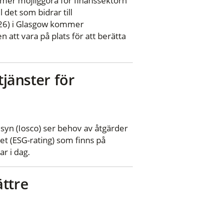
mer möjliggöra för finanssektorn
 det som bidrar till
P26) i Glasgow kommer
 att vara på plats för att berätta
tjänster för
lsyn (Iosco) ser behov av åtgärder
het (ESG-rating) som finns på
r i dag.
ättre