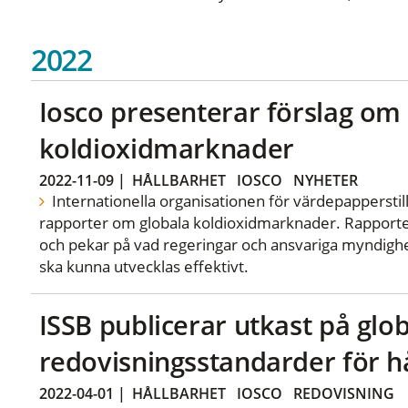
2022
Iosco presenterar förslag om
koldioxidmarknader
2022-11-09
|
HÅLLBARHET
IOSCO
NYHETER
Internationella organisationen för värdepapperstill
rapporter om globala koldioxidmarknader. Rapport
och pekar på vad regeringar och ansvariga myndigh
ska kunna utvecklas effektivt.
ISSB publicerar utkast på glo
redovisningsstandarder för h
2022-04-01
|
HÅLLBARHET
IOSCO
REDOVISNING