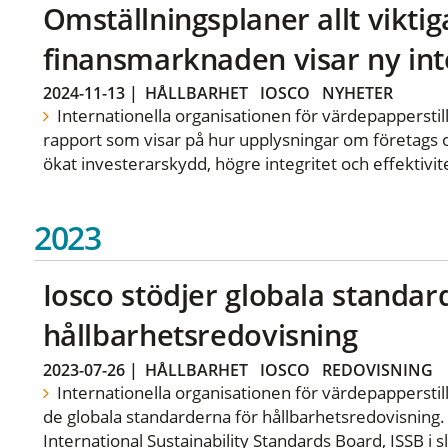
Omställningsplaner allt viktig
finansmarknaden visar ny int
2024-11-13
|
HÅLLBARHET
IOSCO
NYHETER
Internationella organisationen för värdepapperstill
rapport som visar på hur upplysningar om företags om
ökat investerarskydd, högre integritet och effektiv
2023
Iosco stödjer globala standar
hållbarhetsredovisning
2023-07-26
|
HÅLLBARHET
IOSCO
REDOVISNING
Internationella organisationen för värdepapperstills
de globala standarderna för hållbarhetsredovisning
International Sustainability Standards Board, ISSB i sl