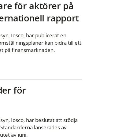
are för aktörer på
ernationell rapport
syn, Iosco, har publicerat en
ställningsplaner kan bidra till ett
itet på finansmarknaden.
der för
yn, Iosco, har beslutat att stödja
. Standarderna lanserades av
utet av juni.