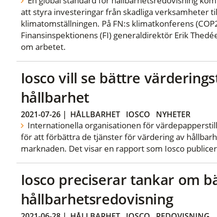
En global standard för hållbarhetsredovisning kom
att styra investeringar från skadliga verksamheter till
klimatomställningen. På FN:s klimatkonferens (CO
Finansinspektionens (FI) generaldirektör Erik Thedéen
om arbetet.
Iosco vill se bättre värderings
hållbarhet
2021-07-26
|
HÅLLBARHET
IOSCO
NYHETER
Internationella organisationen för värdepapperstil
för att förbättra de tjänster för värdering av hållbar
marknaden. Det visar en rapport som Iosco publicera
Iosco preciserar tankar om b
hållbarhetsredovisning
2021-06-28
|
HÅLLBARHET
IOSCO
REDOVISNING