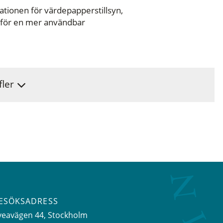
sationen för värdepapperstillsyn,
et för en mer användbar
fler
ESÖKSADRESS
veavägen 44
, Stockholm