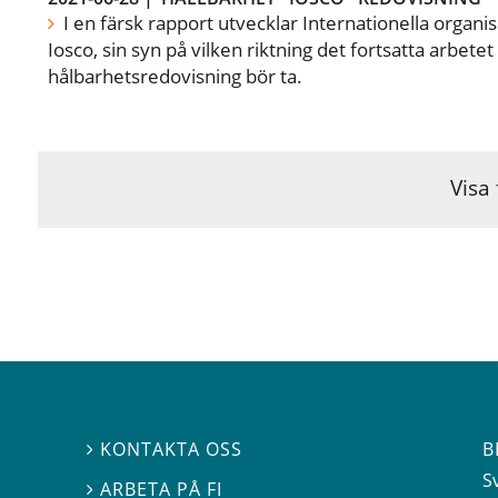
I en färsk rapport utvecklar Internationella organi
Iosco, sin syn på vilken riktning det fortsatta arbet
hålbarhetsredovisning bör ta.
Visa 
B
KONTAKTA OSS

S
ARBETA PÅ FI
