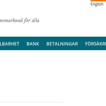
English
ansmarknad för alla
LBARHET
BANK
BETALNINGAR
FÖRSÄKR