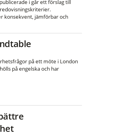
blicerade i går ett förslag till
redovisningskriterier.
 mer konsekvent, jämförbar och
undtable
arhetsfrågor på ett möte i London
hölls på engelska och har
bättre
rhet