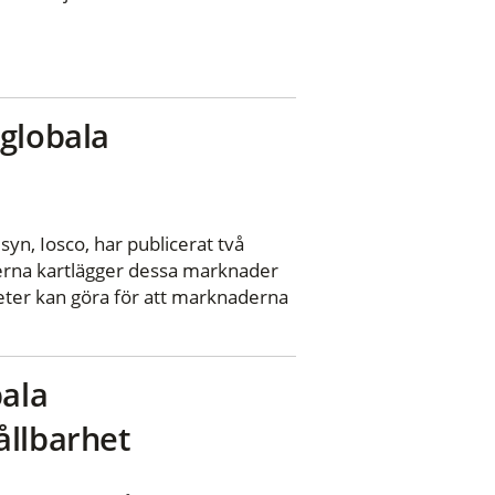
 globala
syn, Iosco, har publicerat två
erna kartlägger dessa marknader
eter kan göra för att marknaderna
bala
ållbarhet