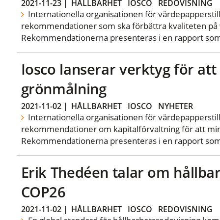
2021-11-23
|
HÅLLBARHET
IOSCO
REDOVISNING
Internationella organisationen för värdepapperstill
rekommendationer som ska förbättra kvaliteten på v
Rekommendationerna presenteras i en rapport som 
Iosco lanserar verktyg för at
grönmålning
2021-11-02
|
HÅLLBARHET
IOSCO
NYHETER
Internationella organisationen för värdepapperstill
rekommendationer om kapitalförvaltning för att min
Rekommendationerna presenteras i en rapport som I
Erik Thedéen talar om hållba
COP26
2021-11-02
|
HÅLLBARHET
IOSCO
REDOVISNING